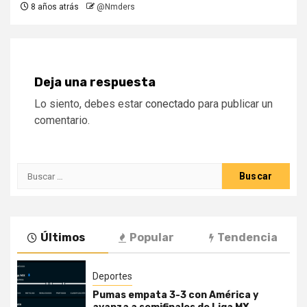
8 años atrás
@Nmders
Deja una respuesta
Lo siento, debes estar
conectado
para publicar un
comentario.
Buscar:
Últimos
Popular
Tendencia
Deportes
Pumas empata 3-3 con América y