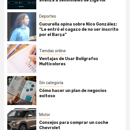
avanza a semifinales de Liga MX
Deportes
Cucurella opina sobre Nico González:
“Le entró el cagazo de no ser inscrito
por el Barça”
Tiendas online
Ventajas de Usar Bolígrafos
Multicolores
Sin categoría
Cómo hacer un plan de negocios
exitoso
Motor
Consejos para comprar un coche
Chevrolet