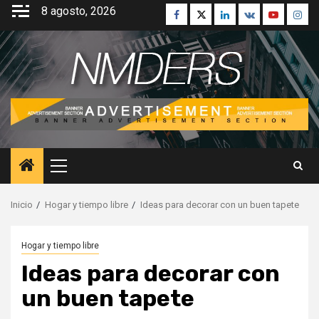
Saltar
8 agosto, 2026
Facebook
Twitter
Linkedin
VK
Youtube
Inst
al
contenido
Menú
principal
Inicio
Hogar y tiempo libre
Ideas para decorar con un buen tapete
Hogar y tiempo libre
Ideas para decorar con
un buen tapete