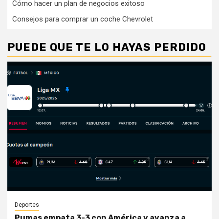
Cómo hacer un plan de negocios exitoso
Consejos para comprar un coche Chevrolet
PUEDE QUE TE LO HAYAS PERDIDO
Deportes
Pumas empata 3-3 con América y avanza a