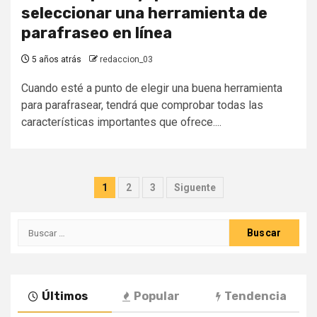
seleccionar una herramienta de
parafraseo en línea
5 años atrás
redaccion_03
Cuando esté a punto de elegir una buena herramienta
para parafrasear, tendrá que comprobar todas las
características importantes que ofrece....
Paginación
1
2
3
Siguente
de
Buscar:
entradas
Últimos
Popular
Tendencia